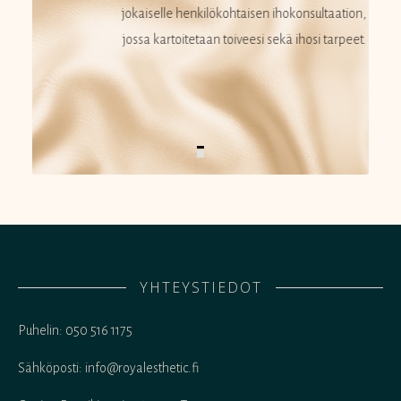
jokaiselle henkilökohtaisen ihokonsultaation,
jossa kartoitetaan toiveesi sekä ihosi tarpeet.
YHTEYSTIEDOT
Puhelin: 050 516 1175
Sähköposti: info@royalesthetic.fi