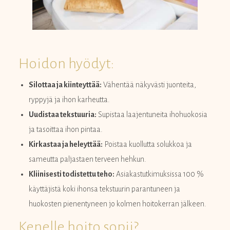
Hoidon hyödyt:
Silottaa ja kiinteyttää:
Vähentää näkyvästi juonteita,
ryppyjä ja ihon karheutta.
Uudistaa tekstuuria:
Supistaa laajentuneita ihohuokosia
ja tasoittaa ihon pintaa.
Kirkastaa ja heleyttää:
Poistaa kuollutta solukkoa ja
sameutta paljastaen terveen hehkun.
Kliinisesti todistettu teho:
Asiakastutkimuksissa 100 %
käyttäjistä koki ihonsa tekstuurin parantuneen ja
huokosten pienentyneen jo kolmen hoitokerran jälkeen.
Kenelle hoito sopii?