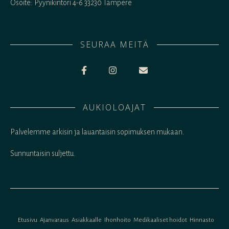
Osoite: Pyynikintori 4-6 33230 Tampere
SEURAA MEITÄ
AUKIOLOAJAT
Palvelemme arkisin ja lauantaisin sopimuksen mukaan.
Sunnuntaisin suljettu.
Etusivu
Ajanvaraus
Asiakkaalle
Ihonhoito
Medikaaliset hoidot
Hinnasto