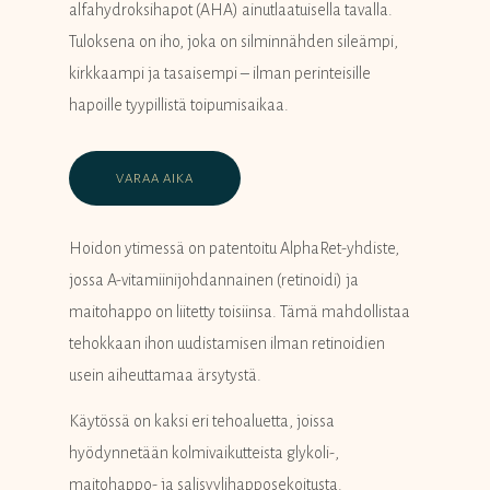
alfahydroksihapot (AHA) ainutlaatuisella tavalla.
Tuloksena on iho, joka on silminnähden sileämpi,
kirkkaampi ja tasaisempi – ilman perinteisille
hapoille tyypillistä toipumisaikaa.
VARAA AIKA
Hoidon ytimessä on patentoitu AlphaRet-yhdiste,
jossa A-vitamiinijohdannainen (retinoidi) ja
maitohappo on liitetty toisiinsa. Tämä mahdollistaa
tehokkaan ihon uudistamisen ilman retinoidien
usein aiheuttamaa ärsytystä.
Käytössä on kaksi eri tehoaluetta, joissa
hyödynnetään kolmivaikutteista glykoli-,
maitohappo- ja salisyylihapposekoitusta.