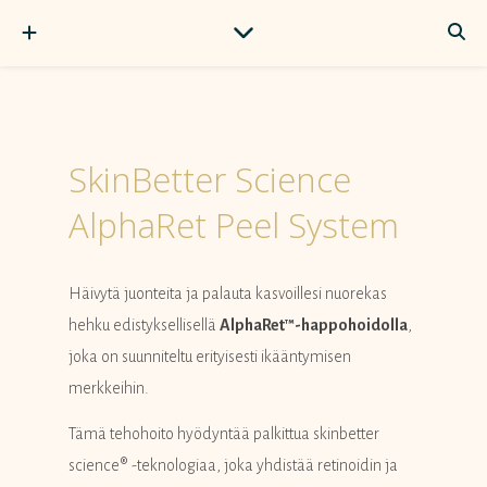
SkinBetter Science
AlphaRet Peel System
Häivytä juonteita ja palauta kasvoillesi nuorekas
hehku edistyksellisellä
AlphaRet™-happohoidolla
,
joka on suunniteltu erityisesti ikääntymisen
merkkeihin.
Tämä tehohoito hyödyntää palkittua skinbetter
science® -teknologiaa, joka yhdistää retinoidin ja