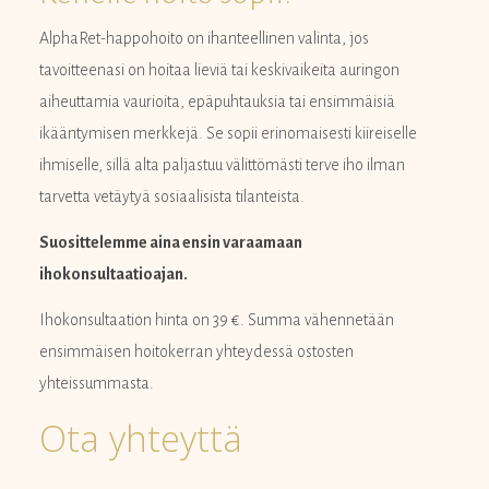
AlphaRet-happohoito on ihanteellinen valinta, jos
tavoitteenasi on hoitaa lieviä tai keskivaikeita auringon
aiheuttamia vaurioita, epäpuhtauksia tai ensimmäisiä
ikääntymisen merkkejä. Se sopii erinomaisesti kiireiselle
ihmiselle, sillä alta paljastuu välittömästi terve iho ilman
tarvetta vetäytyä sosiaalisista tilanteista.
Suosittelemme aina ensin varaamaan
ihokonsultaatioajan.
Ihokonsultaation hinta on 39 €. Summa vähennetään
ensimmäisen hoitokerran yhteydessä ostosten
yhteissummasta.
Ota yhteyttä