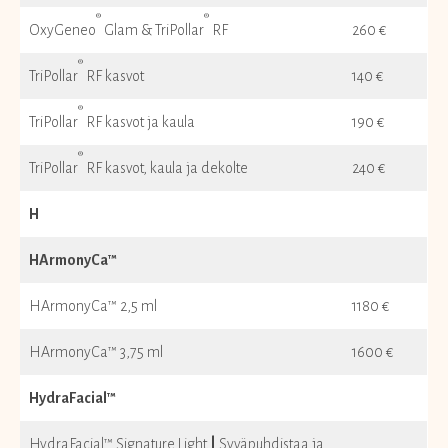
®
®
OxyGeneo
Glam & TriPollar
RF
260 €
®
TriPollar
RF kasvot
140 €
®
TriPollar
RF kasvot ja kaula
190 €
®
TriPollar
RF kasvot, kaula ja dekolte
240 €
H
HArmonyCa™
HArmonyCa™ 2,5 ml
1180 €
HArmonyCa™ 3,75 ml
1600 €
HydraFacial™
HydraFacial™ Signature Light
|
Syväpuhdistaa ja