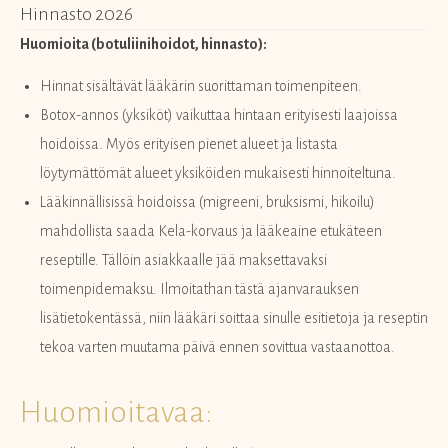
Hinnasto 2026
Huomioita (botuliinihoidot, hinnasto):
Hinnat sisältävät lääkärin suorittaman toimenpiteen.
Botox-annos (yksiköt) vaikuttaa hintaan erityisesti laajoissa
hoidoissa. Myös erityisen pienet alueet ja listasta
löytymättömät alueet yksiköiden mukaisesti hinnoiteltuna.
Lääkinnällisissä hoidoissa (migreeni, bruksismi, hikoilu)
mahdollista saada Kela-korvaus ja lääkeaine etukäteen
reseptille. Tällöin asiakkaalle jää maksettavaksi
toimenpidemaksu. Ilmoitathan tästä ajanvarauksen
lisätietokentässä, niin lääkäri soittaa sinulle esitietoja ja reseptin
tekoa varten muutama päivä ennen sovittua vastaanottoa.
Huomioitavaa: