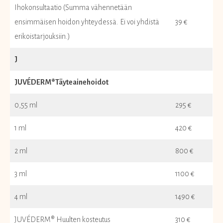
Ihokonsultaatio (Summa vähennetään
ensimmäisen hoidon yhteydessä. Ei voi yhdistä
39 €
erikoistarjouksiin.)
J
JUVÉDERM®Täyteainehoidot
0,55 ml
295 €
1 ml
420 €
2 ml
800 €
3 ml
1100 €
4 ml
1490 €
JUVÉDERM® Huulten kosteutus
310 €