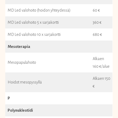
MD Led valohoito (hoidon yhteydessä)
60 €
MD Led valohoito 5 x sarjakortti
360 €
MD Led valohoito 10 x sarjakortti
680 €
Mesoterapia
:
Alkaen
Mesopapulahoito
160 €/alue
Alkaen 150
Hoidot mesopyssyllä
€
P
Polynukleotidi