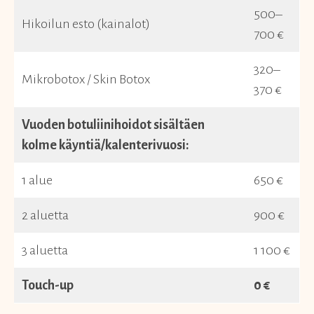
500–
Hikoilun esto (kainalot)
700 €
320–
Mikrobotox / Skin Botox
370 €
Vuoden botuliinihoidot sisältäen
kolme käyntiä/kalenterivuosi:
1 alue
650 €
2 aluetta
900 €
3 aluetta
1 100 €
Touch-up
0 €