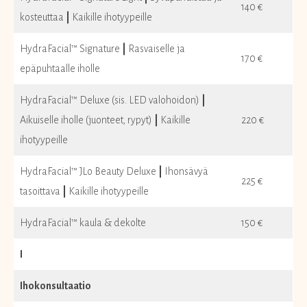
140 €
kosteuttaa
|
Kaikille ihotyypeille
HydraFacial™ Signature
|
Rasvaiselle ja
170 €
epäpuhtaalle iholle
HydraFacial™ Deluxe (sis. LED valohoidon)
|
Aikuiselle iholle (juonteet, rypyt)
|
Kaikille
220 €
ihotyypeille
HydraFacial™ JLo Beauty Deluxe
|
Ihonsävyä
225 €
tasoittava
|
Kaikille ihotyypeille
HydraFacial™ kaula & dekolte
150 €
I
Ihokonsultaatio