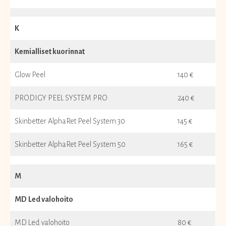
K
Kemialliset kuorinnat
Glow Peel
140 €
PRODIGY PEEL SYSTEM PRO
240 €
Skinbetter AlphaRet Peel System 30
145 €
Skinbetter AlphaRet Peel System 50
165 €
M
MD
Led valohoito
MD Led valohoito
80 €