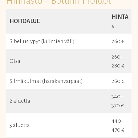
Hinnasto – Botuliinihoidot
HINTA
HOITOALUE
€
Sibeliusrypyt (kulmien väli)
260 €
260–
Otsa
280 €
Silmäkulmat (harakanvarpaat)
260 €
340–
2 aluetta
370 €
440–
3 aluetta
470 €