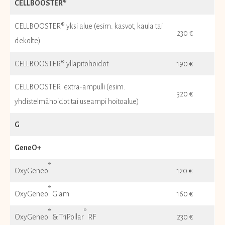
CELLBOOSTER®
CELLBOOSTER® yksi alue (esim. kasvot, kaula tai
230 €
dekolte)
CELLBOOSTER® ylläpitohoidot
190 €
​​​CELLBOOSTER extra-ampulli (esim.
320 €
yhdistelmähoidot tai useampi hoitoalue)
G
GeneO+
®
OxyGeneo
120 €
®
OxyGeneo
Glam
160 €
®
®
OxyGeneo
& TriPollar
RF
230 €