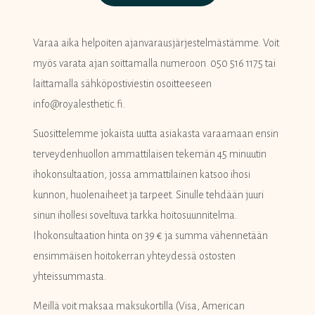
Varaa aika helpoiten ajanvarausjärjestelmästämme. Voit
myös varata ajan soittamalla numeroon 050 516 1175 tai
laittamalla sähköpostiviestin osoitteeseen
info@royalesthetic.fi.
Suosittelemme jokaista uutta asiakasta varaamaan ensin
terveydenhuollon ammattilaisen tekemän 45 minuutin
ihokonsultaation, jossa ammattilainen katsoo ihosi
kunnon, huolenaiheet ja tarpeet. Sinulle tehdään juuri
sinun ihollesi soveltuva tarkka hoitosuunnitelma.
Ihokonsultaation hinta on 39 € ja summa vähennetään
ensimmäisen hoitokerran yhteydessä ostosten
yhteissummasta.
Meillä voit maksaa maksukortilla (Visa, American