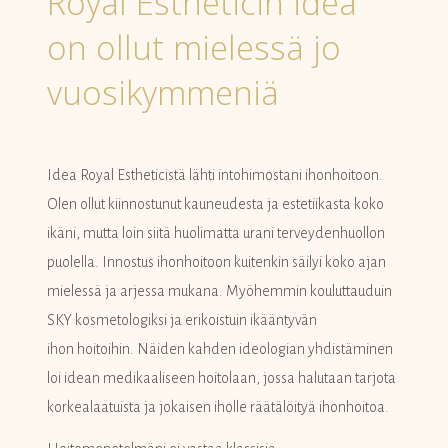
Royal Estheticin idea
on ollut mielessä jo
vuosikymmeniä
Idea Royal Estheticistä lähti intohimostani ihonhoitoon.
Olen ollut kiinnostunut kauneudesta ja estetiikasta koko
ikäni, mutta loin siitä huolimatta urani terveydenhuollon
puolella. Innostus ihonhoitoon kuitenkin säilyi koko ajan
mielessä ja arjessa mukana. Myöhemmin kouluttauduin
SKY kosmetologiksi ja erikoistuin ikääntyvän
ihon hoitoihin. Näiden kahden ideologian yhdistäminen
loi idean medikaaliseen hoitolaan, jossa halutaan tarjota
korkealaatuista ja jokaisen iholle räätälöityä ihonhoitoa.