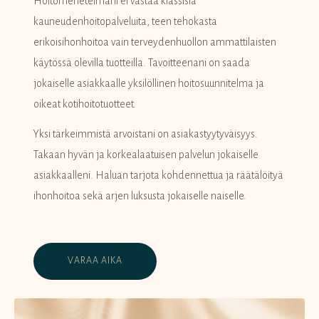
Hoitomenetelmäni ei vastaa klassisia
kauneudenhoitopalveluita, teen tehokasta
erikoisihonhoitoa vain terveydenhuollon ammattilaisten
käytössä olevilla tuotteilla. Tavoitteenani on saada
jokaiselle asiakkaalle yksilöllinen hoitosuunnitelma ja
oikeat kotihoitotuotteet.
Yksi tärkeimmistä arvoistani on asiakastyytyväisyys.
Takaan hyvän ja korkealaatuisen palvelun jokaiselle
asiakkaalleni. Haluan tarjota kohdennettua ja räätälöityä
ihonhoitoa sekä arjen luksusta jokaiselle naiselle.
VARAA AIKA