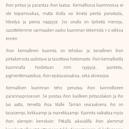
ihon pintaa ja parantaa ihon laatua. Kemiallisissa kuorinnoissa ei
ole toipumisaikaa, mutta iholla voi ilmetä pientä punoitusta,
hilseilyä ja pieniä näppyjä. Jos sinulla on tärkeitä menoja,
suosittelemme varmuuden vuoksi kuorinnan tekemistä 1-2 viikkoa
ennen.
Ihon kemiallinen kuorinta on tehokas ja turvallinen ihon
pintakerrosta uudistava ja tasoittava hoitomuoto. Ihon kemiallisella
kuorinnalla hoidetaan mm. ryppyjä, juonteita,
pigmenttimuutoksia, ihon epätasaisuuksia, sekä aknearpia.
Kemiallisen kuorinnan teho perustuu ihon luonnolliseen
parannusprosessiin. Se poistaa ihon kuolleen pintasolukon ja iho
luo uutta, tervettä ihoa tilalle. Tämän seurauksena iho on
tasaisempi, kirkkaampi ja nuorekkaampi. Kuorinta vaikuttaa myös
ihon alempiin kerroksiin. Pitkällä aikavälillä ihon alemmat