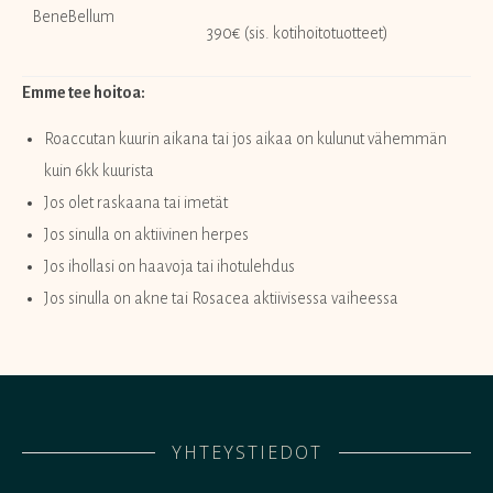
BeneBellum
390€ (sis. kotihoitotuotteet)
Emme tee hoitoa:
Roaccutan kuurin aikana tai jos aikaa on kulunut vähemmän
kuin 6kk kuurista
Jos olet raskaana tai imetät
Jos sinulla on aktiivinen herpes
Jos ihollasi on haavoja tai ihotulehdus
Jos sinulla on akne tai Rosacea aktiivisessa vaiheessa
YHTEYSTIEDOT